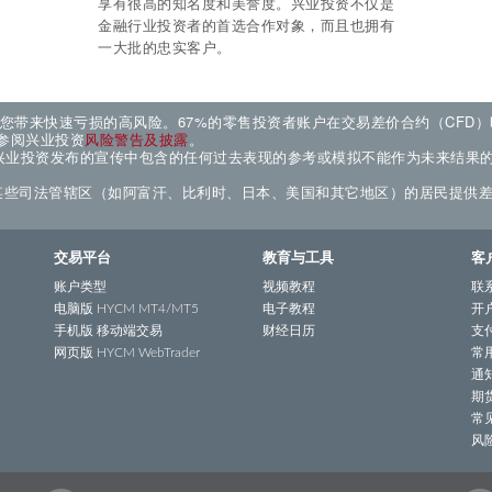
享有很高的知名度和美誉度。
兴业投资不仅是
金融行业投资者的首选合作对象，而且也拥有
一大批的忠实客户。
给您带来快速亏损的高风险。67%的零售投资者账户在交易差价合约（CFD
参阅兴业投资
风险警告及披露
。
兴业投资发布的宣传中包含的任何过去表现的参考或模拟不能作为未来结果
某些司法管辖区（如阿富汗、比利时、日本、美国和其它地区）的居民提供差
交易平台
教育与工具
客
账户类型
视频教程
联
电脑版 HYCM MT4/MT5
电子教程
开
手机版 移动端交易
财经日历
支
网页版 HYCM WebTrader
常
通
期
常
风