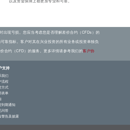
以及资金保障上都更加专业和可靠。
）时出现亏损。您应当考虑您是否理解差价合约（CFDs）的
的可靠指标。客户对其在兴业投资的所有业务或投资单独负
价合约（CFD）的服务。
更多详情请参考我们的
客户协
户支持
系我们
户流程
付方式
用表单
知
货到期通知
见问答
险警告及披露