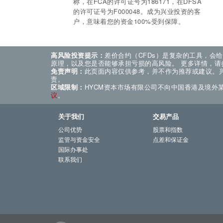
称，在FCA的许可证号为186171，在DFSA
的许可证号为F000048。成为
兴业投资的客
户，意味着您的资金100%受到保障。
高风险投资提示：
差价合约（CFDs）是复杂的工具，会
原理，以及您是否能够承担亏损的高风险。
更多详情，请
免责声明：
此页面内容仅供参考，并不作为推荐或建议。
责。
区域限制：
HYCM资本市场有限公司不向中国香港及境外
议
。
关于我们
交易产品
公司优势
股票和指数
监管与资金安全
点差和保证金
国际办事处
联系我们