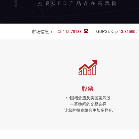
交易CFD产品存在高风险
GBPSEK.fn
市场信息
12.7802 / 12.78188
>
GBPSEK.ip
13.31565 / 13.318
股票
中国概念股及美国蓝筹股
丰富晚间的交易选择
让您的投资组合更加多样化