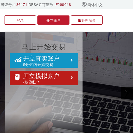
许可证号:
186171
DFSA许可证号:
F000048
简体中文
登录
开立账户
IB管理后台
马上开始交易
开立真实账户
5分钟内开始交易
开立模拟账户
模拟账户
Next